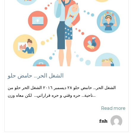
الشغل الحر… حامض حلو
الشغل الحر… حامض حلو ٢٨ ديسمبر ٢٠١٦ الشغل الحر حلو من
ناحية… حره وقتي و حره قراراتي… لكن معاه وزن...
Read more
fnh