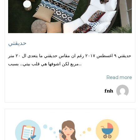
حديقتي
حديقتي ٩ اغسطس ٢٠١٧ رغم ان مقاس حديقتي ما يتعدى ال ٢٠ متر
مربع لكن اشوفها هي قلب بيتي… بسبب...
Read more
fnh