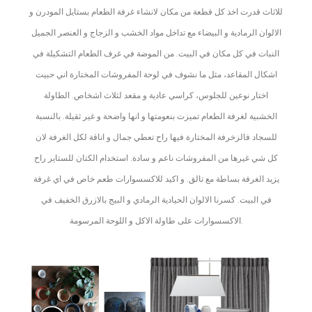
للاثاث قدرت اخذ كل قطعة من مكان لانشاء غرفة الطعام بستايل المودرن و
الالوان الرمادية و البيضاء مع تداخل مواد الخشب و الزجاج و العنصر الجميل
النبات في كل مكان في البيت. من الموضة في غرف الطعام التشكيلة في
اشكال المقاعد، مثل ما نشوف في لوحة المفروشات المختارة اني حبيت
اختار نوعين للجلوس، كراسي عادية و مقعد لثلاث اشخاص. الطاولة
الخشبية لغرفة الطعام تميزت بنعومتها و انها واضحة و غير ثقيلة. بالنسبة
للسجاد فالزخرفة المختارة فيها راح تعطي جمال و اناقة لكل الغرفة لان
كل شي غيرها من المفروشات ناعم و سادة. استخدام الكتان للستاير راح
يزيد الغرفة بساطة مع تالق. و اكيد للاكسسوارات طعم خاص في اي غرفة
في البيت. كسرنا الالوان الحيادية الرمادي و البيج بالازرق الخفيف في
الاكسسوارات على طاولة الاكل و اللوحة المرسومة.