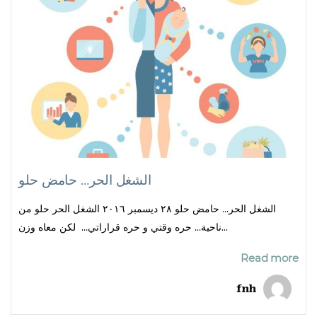
الشغل الحر… حامض حلو
الشغل الحر… حامض حلو ٢٨ ديسمبر ٢٠١٦ الشغل الحر حلو من
ناحية… حره وقتي و حره قراراتي… لكن معاه وزن...
Read more
fnh