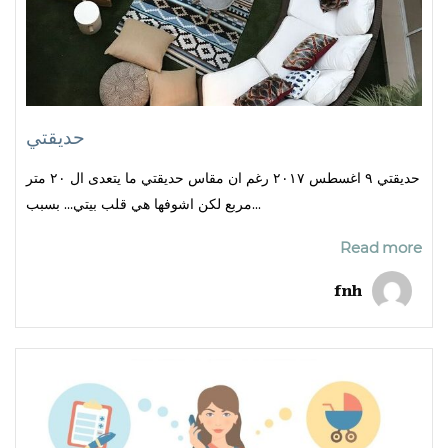
حديقتي
حديقتي ٩ اغسطس ٢٠١٧ رغم ان مقاس حديقتي ما يتعدى ال ٢٠ متر
مربع لكن اشوفها هي قلب بيتي… بسبب...
Read more
fnh